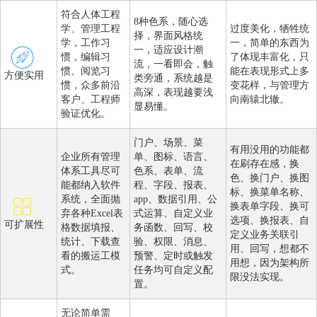
符合人体工程
8种色系，随心选
学、管理工程
过度美化，牺牲统
择，界面风格统
学，工作习
一，简单的东西为
一，适应设计潮
惯，编辑习
了体现丰富化，只
流，一看即会，触
惯、阅览习
能在表现形式上多
方便实用
类旁通，系统越是
惯，众多前沿
变花样，与管理方
高深，表现越要浅
客户、工程师
向南辕北辙。
显易懂。
验证优化。
门户、场景、菜
有用没用的功能都
企业所有管理
单、图标、语言、
在刷存在感，换
体系工具尽可
色系、表单、流
色、换门户、换图
能都纳入软件
程、字段、报表、
标、换菜单名称、
系统，全面抛
app、数据引用、公
换表单字段、换可
弃各种Excel表
式运算、自定义业
选项、换报表、自
可扩展性
格数据填报、
务函数、回写、校
定义业务关联引
统计、下载查
验、权限、消息、
用、回写，想都不
看的搬运工模
预警、定时或触发
用想，因为架构所
式。
任务均可自定义配
限没法实现。
置。
无论简单需