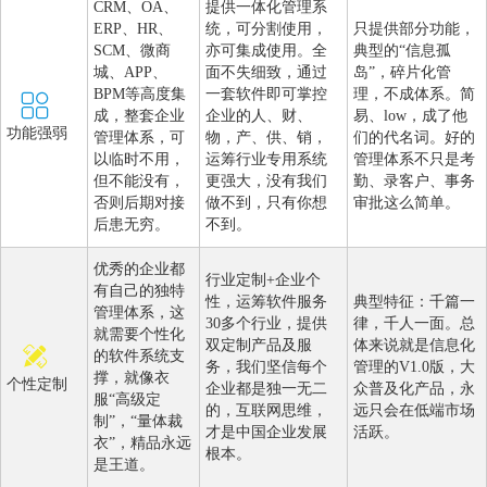
CRM、OA、
提供一体化管理系
ERP、HR、
统，可分割使用，
只提供部分功能，
SCM、微商
亦可集成使用。全
典型的“信息孤
城、APP、
面不失细致，通过
岛”，碎片化管
BPM等高度集
一套软件即可掌控
理，不成体系。简
成，整套企业
企业的人、财、
易、low，成了他
功能强弱
管理体系，可
物，产、供、销，
们的代名词。好的
以临时不用，
运筹行业专用系统
管理体系不只是考
但不能没有，
更强大，没有我们
勤、录客户、事务
否则后期对接
做不到，只有你想
审批这么简单。
后患无穷。
不到。
优秀的企业都
行业定制+企业个
有自己的独特
性，运筹软件服务
典型特征：千篇一
管理体系，这
30多个行业，提供
律，千人一面。总
就需要个性化
双定制产品及服
体来说就是信息化
的软件系统支
务，我们坚信每个
管理的V1.0版，大
撑，就像衣
个性定制
企业都是独一无二
众普及化产品，永
服“高级定
的，互联网思维，
远只会在低端市场
制”，“量体裁
才是中国企业发展
活跃。
衣”，精品永远
根本。
是王道。