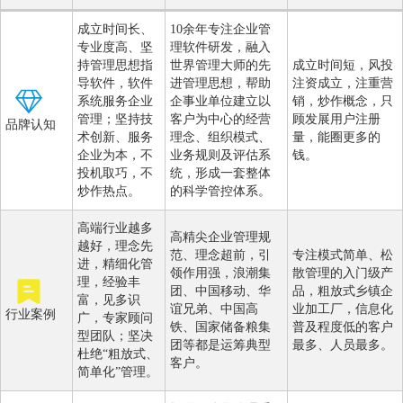
成立时间长、
10余年专注企业管
专业度高、坚
理软件研发，融入
持管理思想指
世界管理大师的先
成立时间短，风投
导软件，软件
进管理思想，帮助
注资成立，注重营
系统服务企业
企事业单位建立以
销，炒作概念，只
管理；坚持技
客户为中心的经营
顾发展用户注册
品牌认知
术创新、服务
理念、组织模式、
量，能圈更多的
企业为本，不
业务规则及评估系
钱。
投机取巧，不
统，形成一套整体
炒作热点。
的科学管控体系。
高端行业越多
高精尖企业管理规
越好，理念先
范、理念超前，引
专注模式简单、松
进，精细化管
领作用强，浪潮集
散管理的入门级产
理，经验丰
团、中国移动、华
品，粗放式乡镇企
富，见多识
谊兄弟、中国高
业加工厂，信息化
行业案例
广，专家顾问
铁、国家储备粮集
普及程度低的客户
型团队；坚决
团等都是运筹典型
最多、人员最多。
杜绝“粗放式、
客户。
简单化”管理。