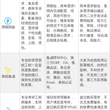
求，复杂需
周期短，简单需求1
简单需求较短，复
求，都有专业
周内完成配置、培
杂需求难以确定，
项目实施方
训，系统可拆分、
因为二次开发涉及
案、配备项目
可组合；预算有限
费用核算、双方汇
经理把控进
的情况下可总体规
报、审批，讨价还
周期风险
度、需求调
划，分期购买。首
价、验证测试、
研、个性化配
期满足核心需求，
BUG修复、综合成
置、安装、培
后期逐步拓展。
本高、风险大。
训、上线、优
化。
集成呼叫中心、第
专业的管理系
大多为在线租用云
三方ERP、OA、视
统工程一定是
部署模式，封闭式
频会议、单点登
高度集成的，
架构、不对外开
录、网银在线支
开放的接口，
放，不支持二次开
系统集成
付、微信、短信、
保持生态链良
发、第三方应用集
Email、身份认证
性发展。
成。
等。
专业考评工程
项目组管理服务，
超过购买需求，不
师服务，支持
用户满意度考评。
仅无免费服务。有
远程协助、上
超过购买需求30%以
的收费也难满足需