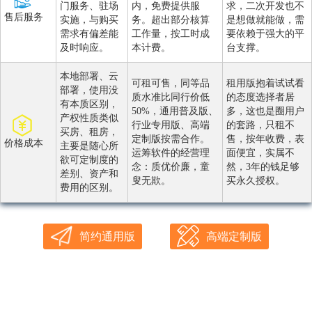
门服务、驻场
内，免费提供服
求，二次开发也不
售后服务
实施，与购买
务。超出部分核算
是想做就能做，需
需求有偏差能
工作量，按工时成
要依赖于强大的平
及时响应。
本计费。
台支撑。
本地部署、云
可租可售，同等品
租用版抱着试试看
部署，使用没
质水准比同行价低
的态度选择者居
有本质区别，
50%，通用普及版、
多，这也是圈用户
产权性质类似
行业专用版、高端
的套路，只租不
买房、租房，
定制版按需合作。
售，按年收费，表
价格成本
主要是随心所
运筹软件的经营理
面便宜，实属不
欲可定制度的
念：质优价廉，童
然，3年的钱足够
差别、资产和
叟无欺。
买永久授权。
费用的区别。
简约通用版
高端定制版