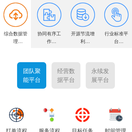
综合数据管
协同有序工
开源节流增
行业标准平
理
作
利
台
全面解决方
高效敏捷运
力求客户满
个性量身定
案
营
意
制
团队聚
经营数
永续发
能平台
据平台
展平台
打单流程
服务流程
目标任务
时间管理